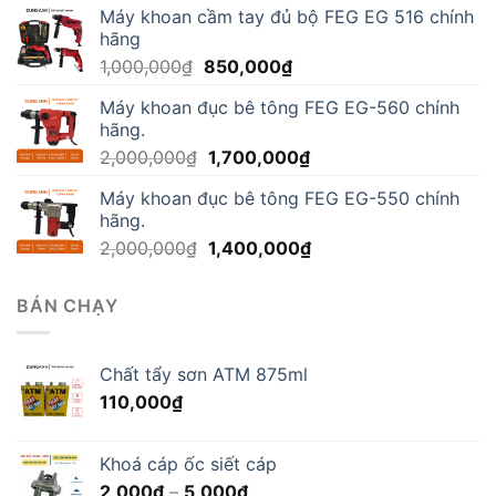
Máy khoan cầm tay đủ bộ FEG EG 516 chính
90,000₫
hãng
đến
Giá
Giá
1,000,000
₫
850,000
₫
170,000₫
gốc
hiện
Máy khoan đục bê tông FEG EG-560 chính
là:
tại
hãng.
1,000,000₫.
là:
Giá
Giá
2,000,000
₫
1,700,000
₫
850,000₫.
gốc
hiện
Máy khoan đục bê tông FEG EG-550 chính
là:
tại
hãng.
2,000,000₫.
là:
Giá
Giá
2,000,000
₫
1,400,000
₫
1,700,000₫.
gốc
hiện
là:
tại
BÁN CHẠY
2,000,000₫.
là:
1,400,000₫.
Chất tẩy sơn ATM 875ml
110,000
₫
Khoá cáp ốc siết cáp
Khoảng
2,000
₫
–
5,000
₫