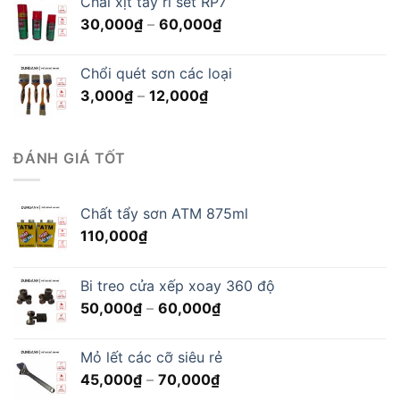
Chai xịt tẩy rỉ sét RP7
1,800,000₫.
là:
Khoảng
30,000
₫
–
60,000
₫
1,350,000₫.
giá:
từ
Chổi quét sơn các loại
30,000₫
Khoảng
3,000
₫
–
12,000
₫
đến
giá:
60,000₫
từ
3,000₫
ĐÁNH GIÁ TỐT
đến
12,000₫
Chất tẩy sơn ATM 875ml
110,000
₫
Bi treo cửa xếp xoay 360 độ
Khoảng
50,000
₫
–
60,000
₫
giá:
từ
Mỏ lết các cỡ siêu rẻ
50,000₫
Khoảng
45,000
₫
–
70,000
₫
đến
giá: