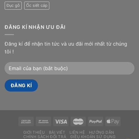
Đục gỗ
Ốc siết cáp
ĐĂNG KÍ NHẬN ƯU ĐÃI
Đăng kí để nhận tin tức và ưu đãi mới nhất từ chúng
tôi !
GIỚI THIỆU
BÀI VIẾT
LIÊN HỆ
HƯỚNG DẪN
CHÍNH SÁCH ĐỔI TRẢ
ĐIỀU KHOẢN SỬ DỤNG