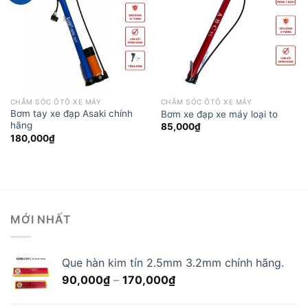
Yêu
Yêu
thích
thích
CHĂM SÓC ÔTÔ XE MÁY
CHĂM SÓC ÔTÔ XE MÁY
Bơm tay xe đạp Asaki chính
Bơm xe đạp xe máy loại to
hãng
85,000
₫
180,000
₫
MỚI NHẤT
Que hàn kim tín 2.5mm 3.2mm chính hãng.
Khoảng
90,000
₫
–
170,000
₫
giá:
từ