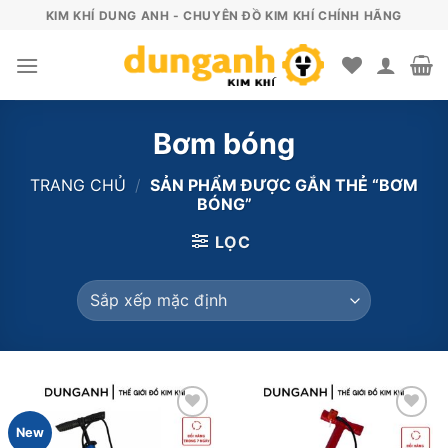
Skip
KIM KHÍ DUNG ANH - CHUYÊN ĐỒ KIM KHÍ CHÍNH HÃNG
to
content
Bơm bóng
TRANG CHỦ
/
SẢN PHẨM ĐƯỢC GẮN THẺ “BƠM
BÓNG”
LỌC
New