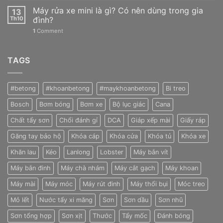
tất
Máy rửa xe mini là gì? Có nên dùng trong gia
13
cả
Th10
đình?
mọi
1
Comment
người!
TAGS
#betong
#khoanbetong
#maykhoanbetong
Bi treo
Bosch
Bơm bóng
Bơm xe
Bộ lục giác
Cana
Chất tẩy sơn
Chổi đánh gỉ
DCA
Giáp xếp mài
Giấy ráp
Găng tay bảo hộ
Khóa cáp
Khóa cửa
Khóa tủ
Khóa xe
Khăn lau
Kéo
Lanlong
Lobster
Máy bắn vít
Máy bắn đinh
Máy chà nhám
Máy cắt gạch
Máy khoan
Máy mài
Máy móc
Máy rút đinh
Máy thổi bụi
Móc treo
Mỏ lết
Nước tẩy xi măng
Sơn
Sơn dầu
Sơn nhũ
Sơn tổng hợp
Sơn xịt
Thước
Tẩy mốc
Đánh bóng