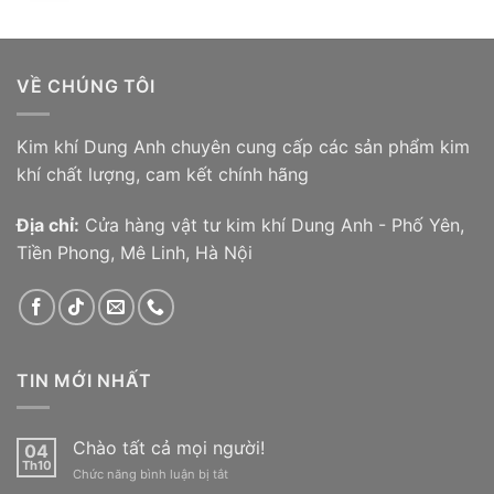
60,000₫
từ
45,000₫
đến
VỀ CHÚNG TÔI
70,000₫
Kim khí Dung Anh chuyên cung cấp các sản phẩm kim
khí chất lượng, cam kết chính hãng
Địa chỉ:
Cửa hàng vật tư kim khí Dung Anh - Phố Yên,
Tiền Phong, Mê Linh, Hà Nội
TIN MỚI NHẤT
Chào tất cả mọi người!
04
Th10
ở
Chức năng bình luận bị tắt
Chào