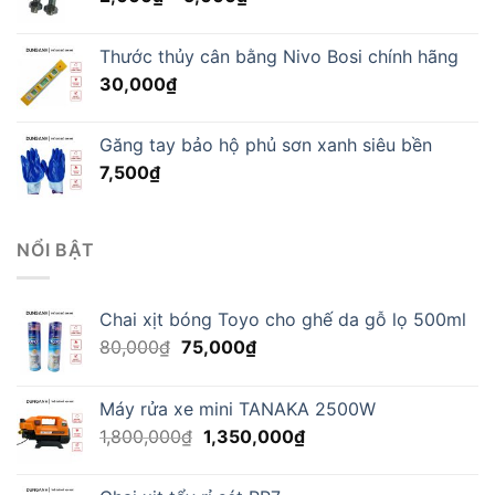
giá:
từ
Thước thủy cân bằng Nivo Bosi chính hãng
2,000₫
30,000
₫
đến
5,000₫
Găng tay bảo hộ phủ sơn xanh siêu bền
7,500
₫
NỔI BẬT
Chai xịt bóng Toyo cho ghế da gỗ lọ 500ml
Giá
Giá
80,000
₫
75,000
₫
gốc
hiện
là:
tại
Máy rửa xe mini TANAKA 2500W
80,000₫.
là:
Giá
Giá
1,800,000
₫
1,350,000
₫
75,000₫.
gốc
hiện
là:
tại