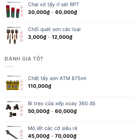
là:
tại
Chai xịt tẩy rỉ sét RP7
1,800,000₫.
là:
Khoảng
30,000
₫
–
60,000
₫
1,350,000₫.
giá:
từ
Chổi quét sơn các loại
30,000₫
Khoảng
3,000
₫
–
12,000
₫
đến
giá:
60,000₫
từ
3,000₫
ĐÁNH GIÁ TỐT
đến
12,000₫
Chất tẩy sơn ATM 875ml
110,000
₫
Bi treo cửa xếp xoay 360 độ
Khoảng
50,000
₫
–
60,000
₫
giá:
từ
Mỏ lết các cỡ siêu rẻ
50,000₫
Khoảng
45,000
₫
–
70,000
₫
đến