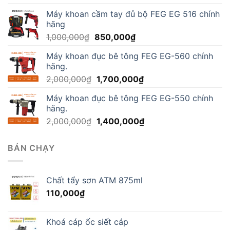
từ
Máy khoan cầm tay đủ bộ FEG EG 516 chính
90,000₫
hãng
đến
Giá
Giá
1,000,000
₫
850,000
₫
170,000₫
gốc
hiện
Máy khoan đục bê tông FEG EG-560 chính
là:
tại
hãng.
1,000,000₫.
là:
Giá
Giá
2,000,000
₫
1,700,000
₫
850,000₫.
gốc
hiện
Máy khoan đục bê tông FEG EG-550 chính
là:
tại
hãng.
2,000,000₫.
là:
Giá
Giá
2,000,000
₫
1,400,000
₫
1,700,000₫.
gốc
hiện
là:
tại
BÁN CHẠY
2,000,000₫.
là:
1,400,000₫.
Chất tẩy sơn ATM 875ml
110,000
₫
Khoá cáp ốc siết cáp