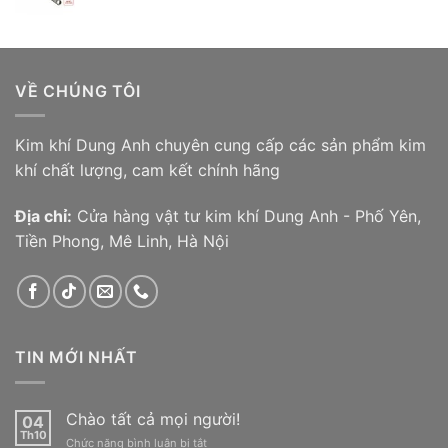
giá:
60,000₫
từ
45,000₫
đến
VỀ CHÚNG TÔI
70,000₫
Kim khí Dung Anh chuyên cung cấp các sản phẩm kim
khí chất lượng, cam kết chính hãng
Địa chỉ:
Cửa hàng vật tư kim khí Dung Anh - Phố Yên,
Tiền Phong, Mê Linh, Hà Nội
TIN MỚI NHẤT
Chào tất cả mọi người!
04
Th10
ở
Chức năng bình luận bị tắt