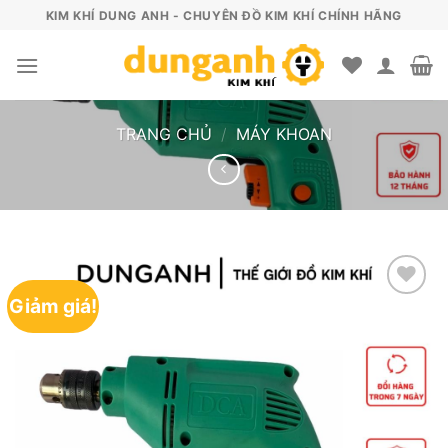
Skip
KIM KHÍ DUNG ANH - CHUYÊN ĐỒ KIM KHÍ CHÍNH HÃNG
to
content
TRANG CHỦ
/
MÁY KHOAN
Giảm giá!
Yêu
thích