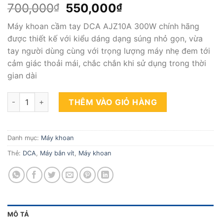
Giá
Giá
700,000
550,000
₫
₫
gốc
hiện
Máy khoan cầm tay DCA AJZ10A 300W chính hãng
là:
tại
được thiết kế với kiểu dáng dạng súng nhỏ gọn, vừa
700,000₫.
là:
tay người dùng cùng với trọng lượng máy nhẹ đem tới
550,000₫.
cảm giác thoải mái, chắc chắn khi sử dụng trong thời
gian dài
Máy khoan cầm tay DCA AJZ10A 300W chính hãng số lượng
THÊM VÀO GIỎ HÀNG
Danh mục:
Máy khoan
Thẻ:
DCA
,
Máy bắn vít
,
Máy khoan
MÔ TẢ