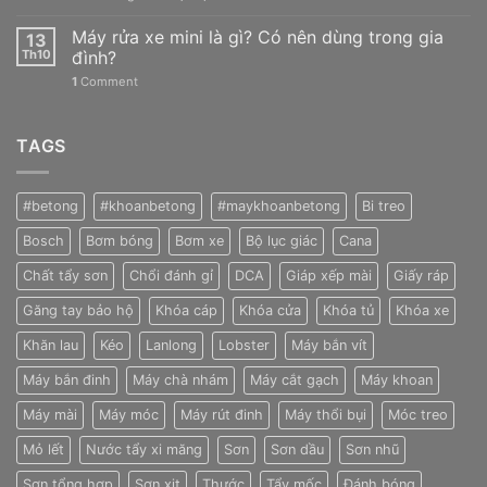
Chào
tất
Máy rửa xe mini là gì? Có nên dùng trong gia
13
cả
Th10
đình?
mọi
1
Comment
người!
TAGS
#betong
#khoanbetong
#maykhoanbetong
Bi treo
Bosch
Bơm bóng
Bơm xe
Bộ lục giác
Cana
Chất tẩy sơn
Chổi đánh gỉ
DCA
Giáp xếp mài
Giấy ráp
Găng tay bảo hộ
Khóa cáp
Khóa cửa
Khóa tủ
Khóa xe
Khăn lau
Kéo
Lanlong
Lobster
Máy bắn vít
Máy bắn đinh
Máy chà nhám
Máy cắt gạch
Máy khoan
Máy mài
Máy móc
Máy rút đinh
Máy thổi bụi
Móc treo
Mỏ lết
Nước tẩy xi măng
Sơn
Sơn dầu
Sơn nhũ
Sơn tổng hợp
Sơn xịt
Thước
Tẩy mốc
Đánh bóng