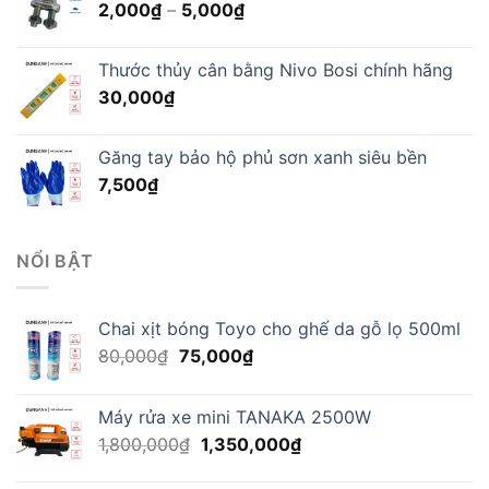
Khoảng
2,000
₫
–
5,000
₫
giá:
từ
Thước thủy cân bằng Nivo Bosi chính hãng
2,000₫
30,000
₫
đến
5,000₫
Găng tay bảo hộ phủ sơn xanh siêu bền
7,500
₫
NỔI BẬT
Chai xịt bóng Toyo cho ghế da gỗ lọ 500ml
Giá
Giá
80,000
₫
75,000
₫
gốc
hiện
là:
tại
Máy rửa xe mini TANAKA 2500W
80,000₫.
là:
Giá
Giá
1,800,000
₫
1,350,000
₫
75,000₫.
gốc
hiện