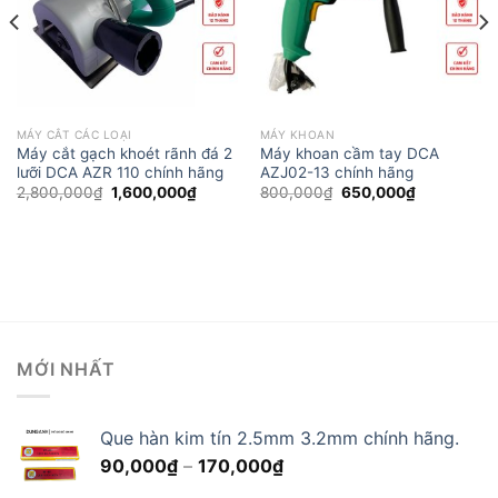
thích
thích
MÁY CẮT CÁC LOẠI
MÁY KHOAN
Máy cắt gạch khoét rãnh đá 2
Máy khoan cầm tay DCA
lưỡi DCA AZR 110 chính hãng
AZJ02-13 chính hãng
Giá
Giá
Giá
Giá
2,800,000
₫
1,600,000
₫
800,000
₫
650,000
₫
gốc
hiện
gốc
hiện
là:
tại
là:
tại
2,800,000₫.
là:
800,000₫.
là:
₫.
1,600,000₫.
650,000₫.
MỚI NHẤT
Que hàn kim tín 2.5mm 3.2mm chính hãng.
Khoảng
90,000
₫
–
170,000
₫
giá: